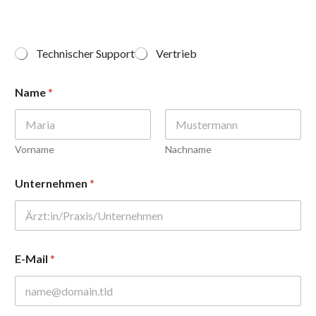
M
Technischer Support
Vertrieb
u
l
Name
*
t
i
p
l
e
Vorname
Nachname
C
h
Unternehmen
*
o
i
c
e
*
E-Mail
*